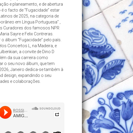
ação e planeamento, e de abertura
é o facto de “Fugacidade” estar
inos de 2025, na categoria de
orâneo em Língua Portuguesa” ,
los Curadores dos famosos NPR
Maria Sayre e Felix Contreras.
 o álbum “Fugacidade” pelo país.
los Concertos L, na Madeira, e
ulbenkian, a convite de Dino D
além da sua carreira como
arar o seu novo álbum, que tem
026, Janeiro dedica-se também à
d design, expandindo o seu
dades e colaborações.