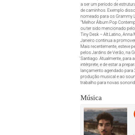
a ser um período de estrutur
de caminhos. Exemplo disso 
nomeado para os Grammy Lat
“Melhor Álbum Pop Contemp
ou ter sido mencionado pe
Tiny Desk – Alt.Latino, Anna 
Janeiro continua a promover
Mais recentemente, esteve pe
pelos Jardins de Verão, na G
́Santiago. Atualmente, para 
intérprete, e de estar a prep
lançamento agendado para 2
produção musical e ao soun
trabalho para novas sonori
Música