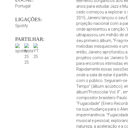
elemento sorgânicos aos ele
Portugal
anos para estudar Jazz e Mu
cedo começou a explorar o 
2015, Janeiro lançou o seu E
LIGAÇÕES:
projeção nacional com a par
Spotify
onde apresentou a canção “(
ultrapassou um milhão de s
PARTILHAR:
seu primeiro álbum, “Frag·m
melodias inesquecíveis e u
então, Janeiro aprofundou a 
projetos como as ‘Janeiro 
para encontros intimistas e
Rapidamente essas sessões
onde a sala de estar é parti
com o público. Seguiram-se
Tempo” (álbum acústico), e
álbum“Protocolar Vol. II” , 
compositor brasileiro Paulo
“Fugacidade” (Enero Records/
na sua mudança para o Alent
impermanência. “Fugacidade
musical e pessoal, explorand
natureza, a aceleração e a 