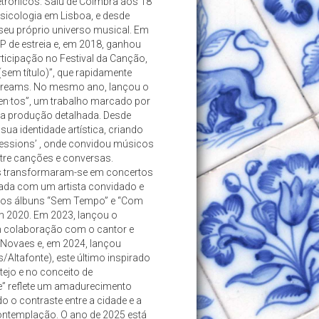
trónicos. Saiu de Coimbra aos 18
sicologia em Lisboa, e desde
seu próprio universo musical. Em
P de estreia e, em 2018, ganhou
ticipação no Festival da Canção,
sem título)”, que rapidamente
treams. No mesmo ano, lançou o
en·tos”, um trabalho marcado por
ma produção detalhada. Desde
sua identidade artística, criando
Sessions’ , onde convidou músicos
ntre canções e conversas.
 transformaram-se em concertos
lhada com um artista convidado e
 os álbuns “Sem Tempo” e “Com
m 2020. Em 2023, lançou o
em colaboração com o cantor e
 Novaes e, em 2024, lançou
Altafonte), este último inspirado
ejo e no conceito de
” reflete um amadurecimento
o o contraste entre a cidade e a
contemplação. O ano de 2025 está